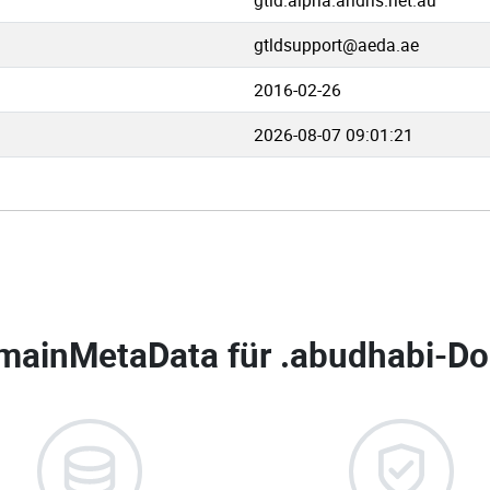
gtld.alpha.aridns.net.au
gtldsupport@aeda.ae
2016-02-26
2026-08-07 09:01:21
mainMetaData für
.abudhabi-Do