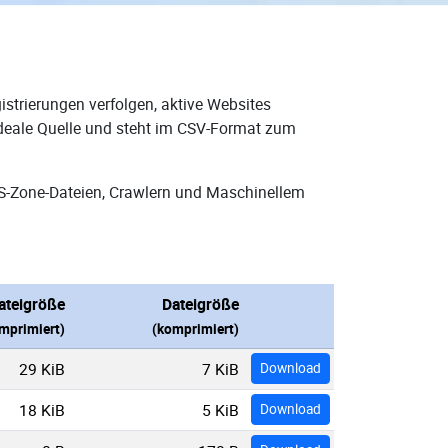
strierungen verfolgen, aktive Websites
ideale Quelle und steht im CSV-Format zum
NS-Zone-Dateien, Crawlern und Maschinellem
ateigröße
Dateigröße
mprimiert)
(komprimiert)
29 KiB
7 KiB
Download
18 KiB
5 KiB
Download