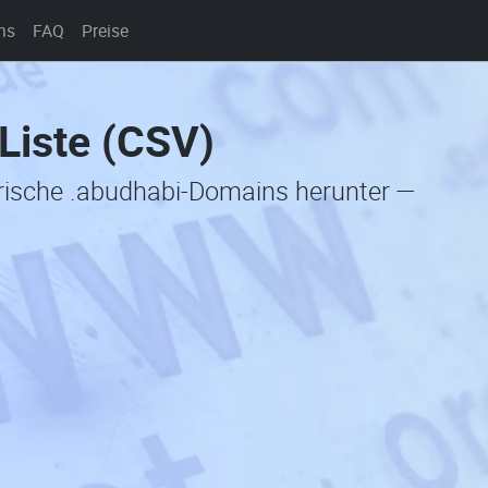
ns
FAQ
Preise
Liste (CSV)
orische .abudhabi-Domains herunter —