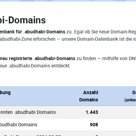
bi-Domains
enbank für .abudhabi-Domains
zu. Egal ob Sie neue Domain-Regi
r .abudhabi-Zone erforschen — unsere Domain-Datenbank ist die 
neu registrierte .abudhabi-Domains
zu finden — mithilfe von D
eue .abudhabi-Domains entdeckt.
ibung
Anzahl
D
Domains
(unko
annten .abudhabi Domains
1.443
abudhabi Domains
908