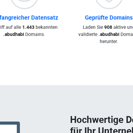
angreicher Datensatz
Geprüfte Domains
iff auf alle
1.443
bekannten
Laden Sie
908
aktive un
.abudhabi
Domains.
validierte
.abudhabi
Doma
herunter.
Hochwertige 
für Ihr Untern