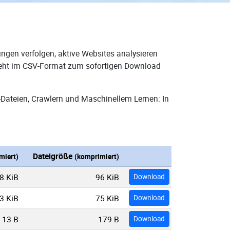
ngen verfolgen, aktive Websites analysieren
steht im CSV-Format zum sofortigen Download
-Dateien, Crawlern und Maschinellem Lernen: In
Dateigröße
miert)
(komprimiert)
8 KiB
96 KiB
Download
3 KiB
75 KiB
Download
13 B
179 B
Download