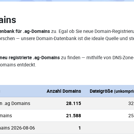
ains
enbank für .ag-Domains
zu. Egal ob Sie neue Domain-Registrieru
rforschen — unsere Domain-Datenbank ist die ideale Quelle und 
neu registrierte .ag-Domains
zu finden — mithilfe von DNS-Zone
omains entdeckt.
g
Anzahl Domains
Dateigröße
(unkompri
en .ag Domains
28.115
32
omains
21.588
25
ains 2026-08-06
1