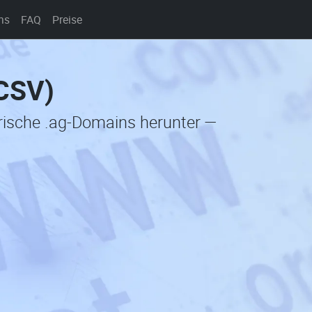
ns
FAQ
Preise
(CSV)
orische .ag-Domains herunter —