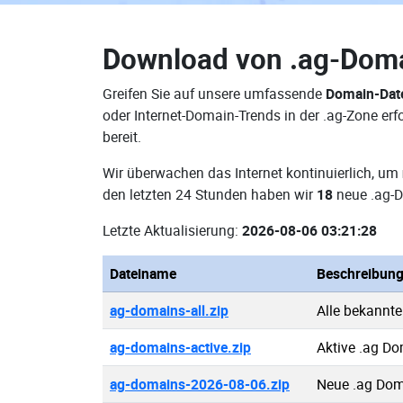
Download von
.ag-Dom
Greifen Sie auf unsere umfassende
Domain-Dat
oder Internet-Domain-Trends in der .ag-Zone e
bereit.
Wir überwachen das Internet kontinuierlich, um
den letzten 24 Stunden haben wir
18
neue .ag-D
Letzte Aktualisierung:
2026-08-06 03:21:28
Dateiname
Beschreibun
ag-domains-all.zip
Alle bekannt
ag-domains-active.zip
Aktive .ag D
ag-domains-2026-08-06.zip
Neue .ag Dom