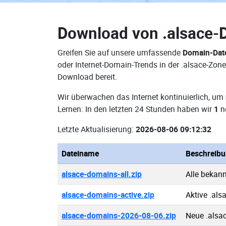
Download von
.alsace-
Greifen Sie auf unsere umfassende
Domain-Date
oder Internet-Domain-Trends in der .alsace-Zon
Download bereit.
Wir überwachen das Internet kontinuierlich, um
Lernen: In den letzten 24 Stunden haben wir
1
n
Letzte Aktualisierung:
2026-08-06 09:12:32
Dateiname
Beschreib
alsace-domains-all.zip
Alle bekan
alsace-domains-active.zip
Aktive .al
alsace-domains-2026-08-06.zip
Neue .alsa