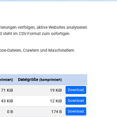
ierungen verfolgen, aktive Websites analysieren
nd steht im CSV-Format zum sofortigen
Zone-Dateien, Crawlern und Maschinellem
Dateigröße
rimiert)
(komprimiert)
71 KiB
19 KiB
Download
43 KiB
12 KiB
Download
0 B
174 B
Download