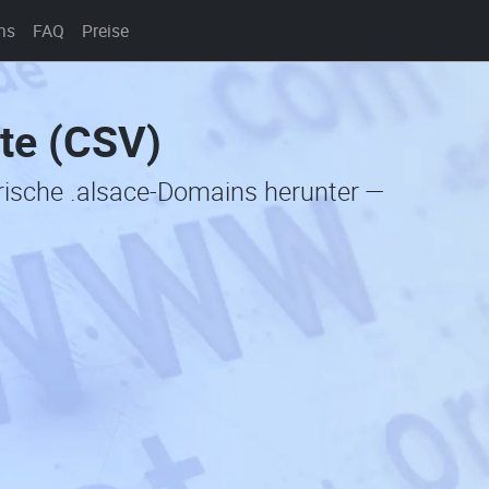
ns
FAQ
Preise
te (CSV)
orische .alsace-Domains herunter —