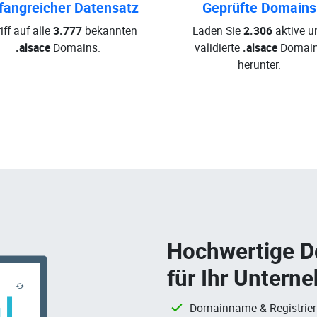
angreicher Datensatz
Geprüfte Domains
iff auf alle
3.777
bekannten
Laden Sie
2.306
aktive u
.alsace
Domains.
validierte
.alsace
Domai
herunter.
Hochwertige 
für Ihr Untern
Domainname & Registrie