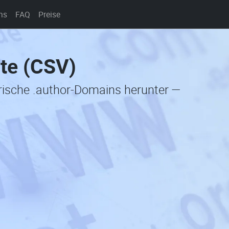
ns
FAQ
Preise
ste (CSV)
orische .author-Domains herunter —