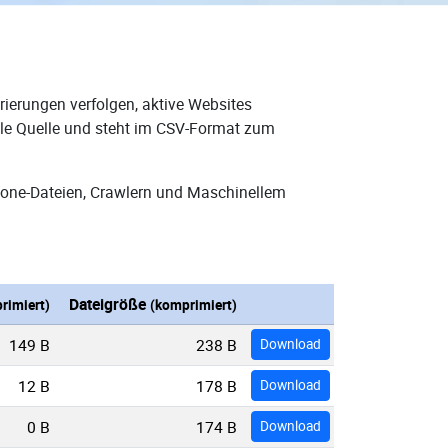
ierungen verfolgen, aktive Websites
ale Quelle und steht im CSV-Format zum
Zone-Dateien, Crawlern und Maschinellem
Dateigröße
rimiert)
(komprimiert)
149 B
238 B
Download
12 B
178 B
Download
0 B
174 B
Download