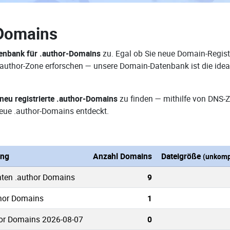
-Domains
enbank für .author-Domains
zu. Egal ob Sie neue Domain-Registr
 .author-Zone erforschen — unsere Domain-Datenbank ist die ide
neu registrierte .author-Domains
zu finden — mithilfe von DNS-
eue .author-Domains entdeckt.
ung
Anzahl Domains
Dateigröße
(unkomp
nten .author Domains
9
thor Domains
1
or Domains 2026-08-07
0