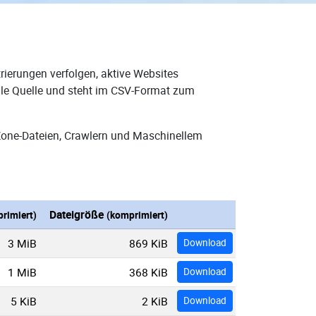
rierungen verfolgen, aktive Websites
eale Quelle und steht im CSV-Format zum
Zone-Dateien, Crawlern und Maschinellem
Dateigröße
rimiert)
(komprimiert)
3 MiB
869 KiB
Download
1 MiB
368 KiB
Download
5 KiB
2 KiB
Download