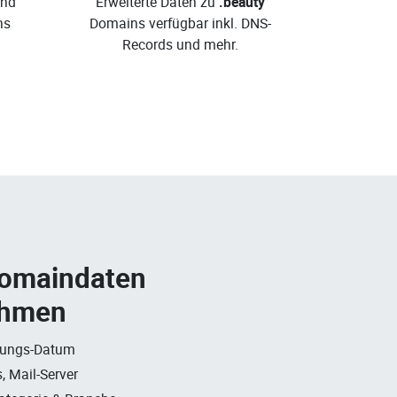
und
Erweiterte Daten zu
.beauty
ns
Domains verfügbar inkl. DNS-
Records und mehr.
Domaindaten
ehmen
rungs-Datum
, Mail-Server