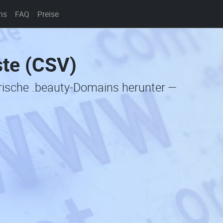
ns
FAQ
Preise
ste (CSV)
orische .beauty-Domains herunter —