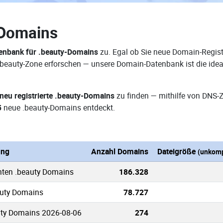
-Domains
enbank für .beauty-Domains
zu. Egal ob Sie neue Domain-Regist
 .beauty-Zone erforschen — unsere Domain-Datenbank ist die id
neu registrierte .beauty-Domains
zu finden — mithilfe von DNS-
5
neue .beauty-Domains entdeckt.
ung
Anzahl Domains
Dateigröße
(unkomp
nten .beauty Domains
186.328
auty Domains
78.727
uty Domains 2026-08-06
274