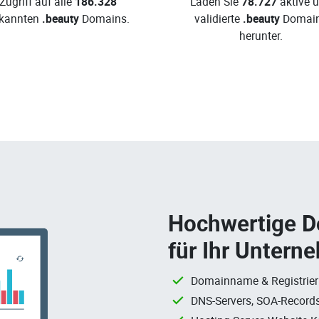
Zugriff auf alle
186.328
Laden Sie
78.727
aktive 
kannten
.beauty
Domains.
validierte
.beauty
Domai
herunter.
Hochwertige 
für Ihr Untern
Domainname & Registrie
DNS-Servers, SOA-Records