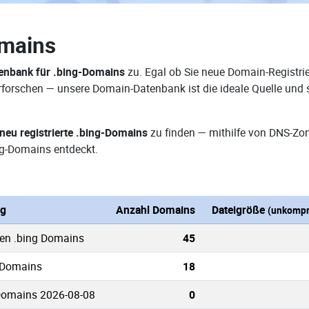
omains
enbank für .bing-Domains
zu. Egal ob Sie neue Domain-Registrie
 erforschen — unsere Domain-Datenbank ist die ideale Quelle un
neu registrierte .bing-Domains
zu finden — mithilfe von DNS-Zo
g-Domains entdeckt.
ng
Anzahl Domains
Dateigröße
(unkompr
ten .bing Domains
45
g Domains
18
Domains 2026-08-08
0