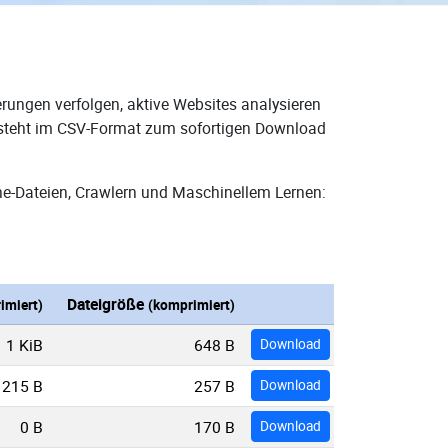
rungen verfolgen, aktive Websites analysieren
d steht im CSV-Format zum sofortigen Download
ne-Dateien, Crawlern und Maschinellem Lernen:
Dateigröße
imiert)
(komprimiert)
1 KiB
648 B
Download
215 B
257 B
Download
0 B
170 B
Download