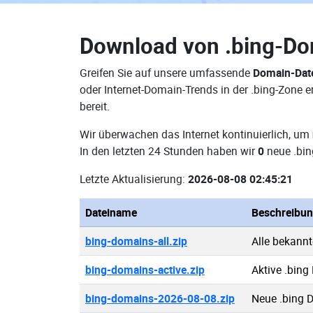
Download von
.bing-D
Greifen Sie auf unsere umfassende
Domain-Dat
oder Internet-Domain-Trends in der .bing-Zone
bereit.
Wir überwachen das Internet kontinuierlich, um
In den letzten 24 Stunden haben wir
0
neue .bin
Letzte Aktualisierung:
2026-08-08 02:45:21
Dateiname
Beschreibu
bing-domains-all.zip
Alle bekann
bing-domains-active.zip
Aktive .bin
bing-domains-2026-08-08.zip
Neue .bing 