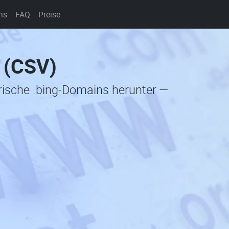
ns
FAQ
Preise
 (CSV)
orische .bing-Domains herunter —