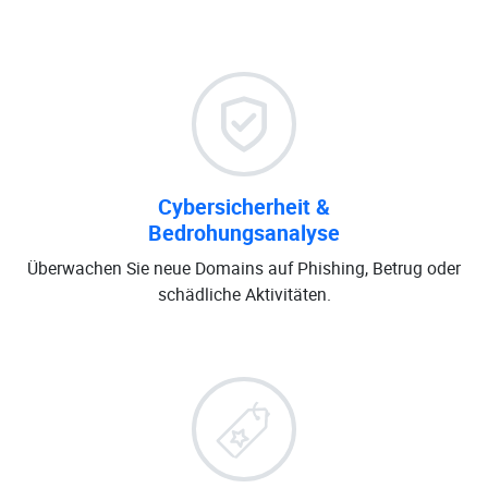
Cybersicherheit &
Bedrohungsanalyse
Überwachen Sie neue Domains auf Phishing, Betrug oder
schädliche Aktivitäten.