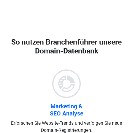
So nutzen Branchenführer unsere
Domain-Datenbank
Marketing &
SEO Analyse
Erforschen Sie Website-Trends und verfolgen Sie neue
Domain-Registrierungen.