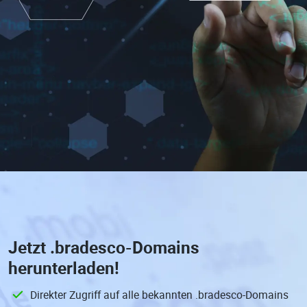
Jetzt
.bradesco-Domains
herunterladen!
Direkter Zugriff auf alle bekannten .bradesco-Domains