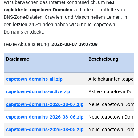
Wir überwachen das Internet kontinuierlich, um
neu
registrierte .capetown-Domains
zu finden — mithilfe von
DNS-Zone-Dateien, Crawlern und Maschinellem Lernen: In
den letzten 24 Stunden haben wir
5
neue .capetown-
Domains entdeckt.
Letzte Aktualisierung:
2026-08-07 09:07:09
Dateiname
Beschreibung
capetown-domains-all.zip
Alle bekannten .cape
capetown-domains-active.zip
Aktive .capetown Dom
capetown-domains-2026-08-07.zip
Neue .capetown Domai
capetown-domains-2026-08-06.zip
Neue .capetown Domai
capetown-domains-2026-08-05.zip
Neue .capetown Domai