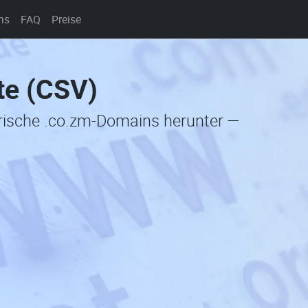
ns
FAQ
Preise
te (CSV)
orische .co.zm-Domains herunter —