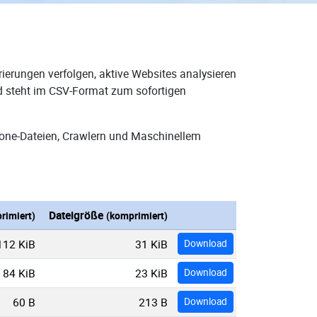
ierungen verfolgen, aktive Websites analysieren
nd steht im CSV-Format zum sofortigen
Zone-Dateien, Crawlern und Maschinellem
Dateigröße
rimiert)
(komprimiert)
112 KiB
31 KiB
Download
84 KiB
23 KiB
Download
60 B
213 B
Download