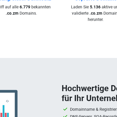
iff auf alle
6.779
bekannten
Laden Sie
5.136
aktive u
.co.zm
Domains.
validierte
.co.zm
Domai
herunter.
Hochwertige 
für Ihr Untern
Domainname & Registrie
DNS-Servers, SOA-Records