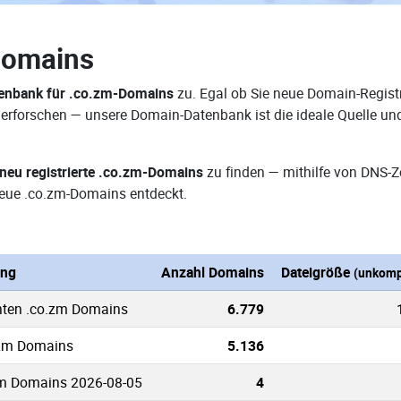
Domains
enbank für .co.zm-Domains
zu. Egal ob Sie neue Domain-Registr
 erforschen — unsere Domain-Datenbank ist die ideale Quelle u
neu registrierte .co.zm-Domains
zu finden — mithilfe von DNS-
eue .co.zm-Domains entdeckt.
ung
Anzahl Domains
Dateigröße
(unkomp
nten .co.zm Domains
6.779
.zm Domains
5.136
zm Domains 2026-08-05
4