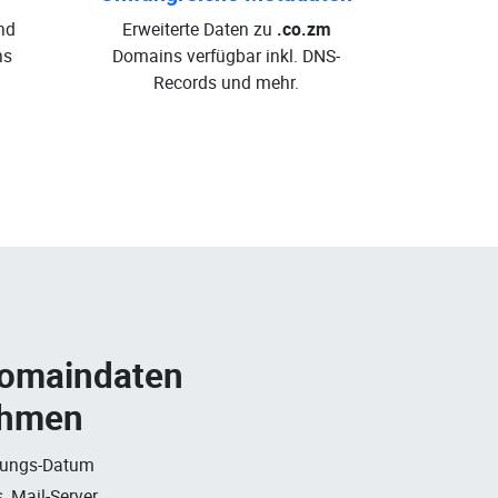
nd
Erweiterte Daten zu
.co.zm
ns
Domains verfügbar inkl. DNS-
Records und mehr.
Domaindaten
ehmen
rungs-Datum
, Mail-Server