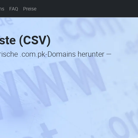
ns
FAQ
Preise
ste (CSV)
orische .com.pk-Domains herunter —