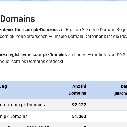
-Domains
enbank für .com.pk-Domains
zu. Egal ob Sie neue Domain-Regist
r .com.pk-Zone erforschen — unsere Domain-Datenbank ist die id
neu registrierte .com.pk-Domains
zu finden — mithilfe von DNS
neue .com.pk-Domains entdeckt.
ung
Anzahl
Da
Domains
(unkom
nnten .com.pk Domains
92.122
om.pk Domains
51.062