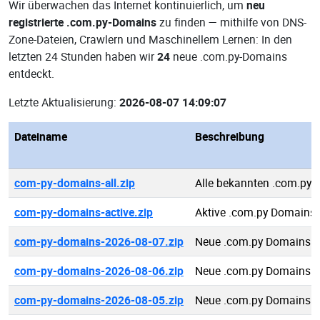
Wir überwachen das Internet kontinuierlich, um
neu
registrierte .com.py-Domains
zu finden — mithilfe von DNS-
Zone-Dateien, Crawlern und Maschinellem Lernen: In den
letzten 24 Stunden haben wir
24
neue .com.py-Domains
entdeckt.
Letzte Aktualisierung:
2026-08-07 14:09:07
Dateiname
Beschreibung
com-py-domains-all.zip
Alle bekannten .com.py
com-py-domains-active.zip
Aktive .com.py Domains
com-py-domains-2026-08-07.zip
Neue .com.py Domains 2
com-py-domains-2026-08-06.zip
Neue .com.py Domains 2
com-py-domains-2026-08-05.zip
Neue .com.py Domains 2