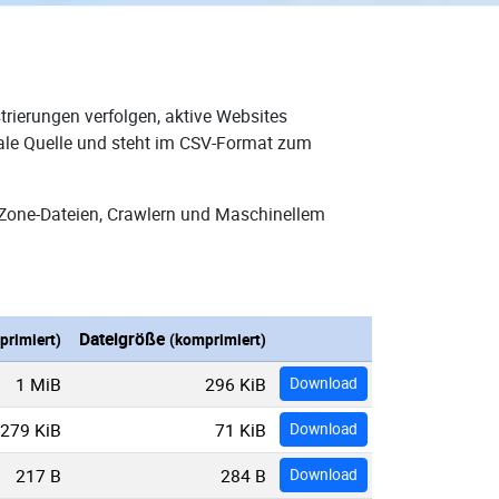
rierungen verfolgen, aktive Websites
eale Quelle und steht im CSV-Format zum
-Zone-Dateien, Crawlern und Maschinellem
Dateigröße
primiert)
(komprimiert)
1 MiB
296 KiB
Download
279 KiB
71 KiB
Download
217 B
284 B
Download