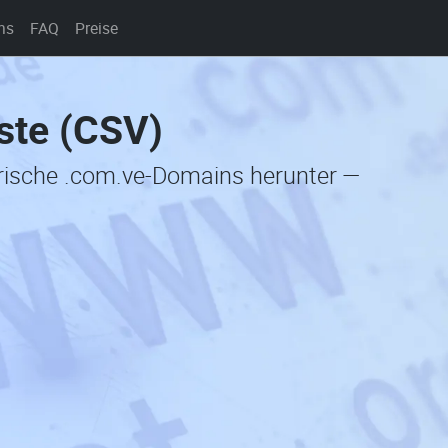
ns
FAQ
Preise
ste (CSV)
orische .com.ve-Domains herunter —