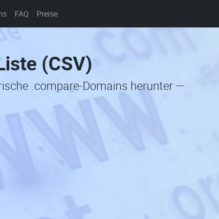
ns
FAQ
Preise
iste (CSV)
torische .compare-Domains herunter —