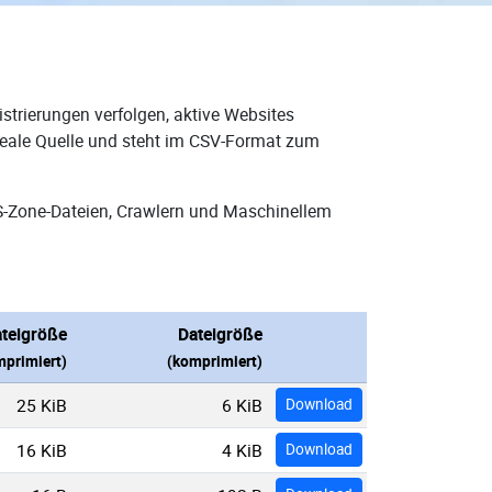
strierungen verfolgen, aktive Websites
deale Quelle und steht im CSV-Format zum
S-Zone-Dateien, Crawlern und Maschinellem
teigröße
Dateigröße
primiert)
(komprimiert)
25 KiB
6 KiB
Download
16 KiB
4 KiB
Download