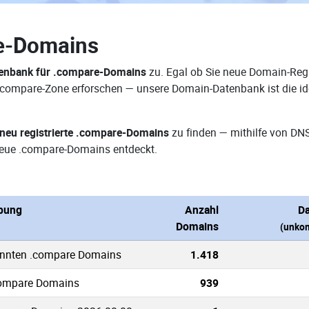
e-Domains
enbank für .compare-Domains
zu. Egal ob Sie neue Domain-Regi
r .compare-Zone erforschen — unsere Domain-Datenbank ist die i
neu registrierte .compare-Domains
zu finden — mithilfe von DN
eue .compare-Domains entdeckt.
bung
Anzahl
Da
Domains
(unkom
annten .compare Domains
1.418
compare Domains
939