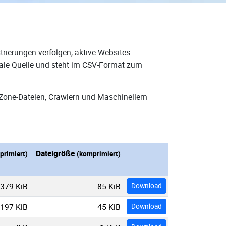
rierungen verfolgen, aktive Websites
eale Quelle und steht im CSV-Format zum
-Zone-Dateien, Crawlern und Maschinellem
Dateigröße
primiert)
(komprimiert)
379 KiB
85 KiB
Download
197 KiB
45 KiB
Download