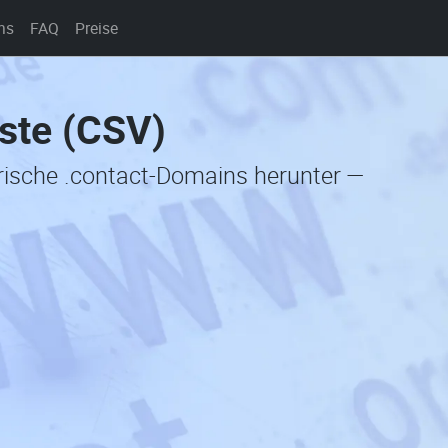
ns
FAQ
Preise
ste (CSV)
orische .contact-Domains herunter —