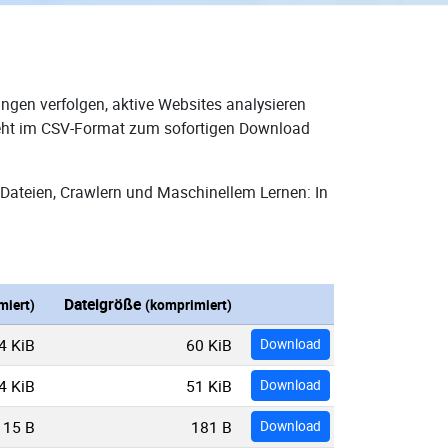
ngen verfolgen, aktive Websites analysieren
steht im CSV-Format zum sofortigen Download
Dateien, Crawlern und Maschinellem Lernen: In
Dateigröße
miert)
(komprimiert)
4 KiB
60 KiB
Download
4 KiB
51 KiB
Download
15 B
181 B
Download