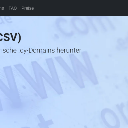
ns
FAQ
Preise
(CSV)
orische .cy-Domains herunter —