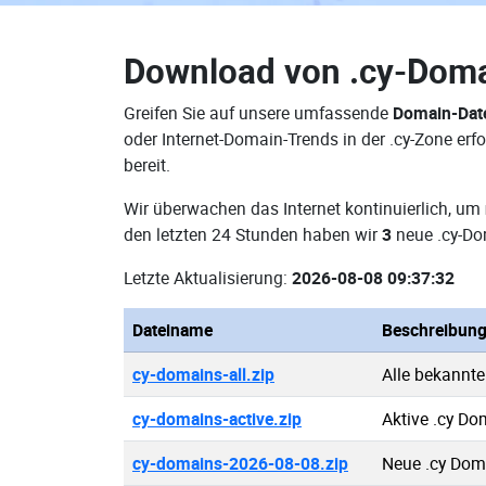
Download von
.cy-Dom
Greifen Sie auf unsere umfassende
Domain-Dat
oder Internet-Domain-Trends in der .cy-Zone e
bereit.
Wir überwachen das Internet kontinuierlich, um
den letzten 24 Stunden haben wir
3
neue .cy-Do
Letzte Aktualisierung:
2026-08-08 09:37:32
Dateiname
Beschreibun
cy-domains-all.zip
Alle bekannt
cy-domains-active.zip
Aktive .cy D
cy-domains-2026-08-08.zip
Neue .cy Dom