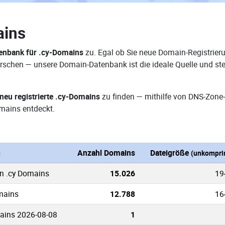
ains
enbank für .cy-Domains
zu. Egal ob Sie neue Domain-Registrieru
rforschen — unsere Domain-Datenbank ist die ideale Quelle und 
neu registrierte .cy-Domains
zu finden — mithilfe von DNS-Zone-
mains entdeckt.
g
Anzahl Domains
Dateigröße
(unkompri
en .cy Domains
15.026
19
omains
12.788
16
ains 2026-08-08
1