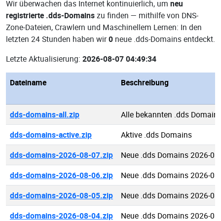
Wir überwachen das Internet kontinuierlich, um
neu
registrierte .dds-Domains
zu finden — mithilfe von DNS-
Zone-Dateien, Crawlern und Maschinellem Lernen: In den
letzten 24 Stunden haben wir
0
neue .dds-Domains entdeckt.
Letzte Aktualisierung:
2026-08-07 04:49:34
Dateiname
Beschreibung
dds-domains-all.zip
Alle bekannten .dds Domain
dds-domains-active.zip
Aktive .dds Domains
dds-domains-2026-08-07.zip
Neue .dds Domains 2026-08
dds-domains-2026-08-06.zip
Neue .dds Domains 2026-08
dds-domains-2026-08-05.zip
Neue .dds Domains 2026-08
dds-domains-2026-08-04.zip
Neue .dds Domains 2026-08