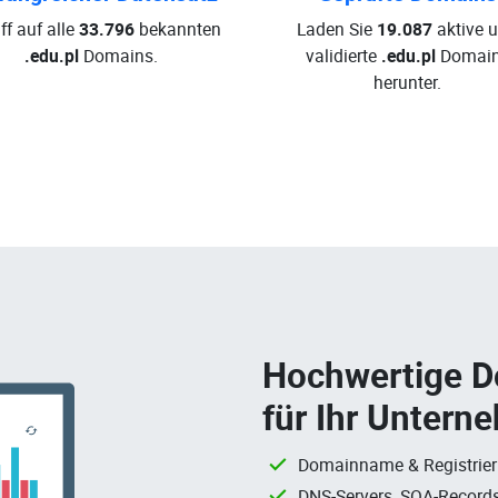
ff auf alle
33.796
bekannten
Laden Sie
19.087
aktive 
.edu.pl
Domains.
validierte
.edu.pl
Domai
herunter.
Hochwertige 
für Ihr Untern
Domainname & Registrie
DNS-Servers, SOA-Records