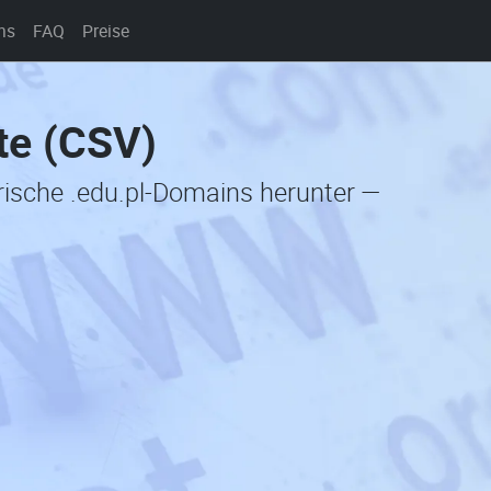
ns
FAQ
Preise
te (CSV)
orische .edu.pl-Domains herunter —