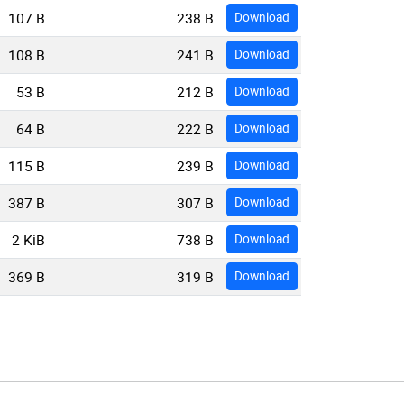
107 B
238 B
Download
108 B
241 B
Download
53 B
212 B
Download
64 B
222 B
Download
115 B
239 B
Download
387 B
307 B
Download
2 KiB
738 B
Download
369 B
319 B
Download