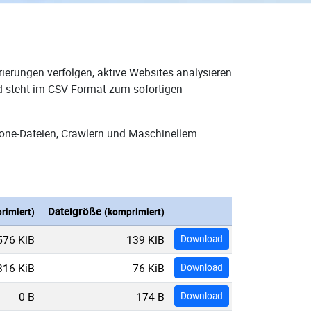
ierungen verfolgen, aktive Websites analysieren
nd steht im CSV-Format zum sofortigen
Zone-Dateien, Crawlern und Maschinellem
Dateigröße
rimiert)
(komprimiert)
576 KiB
139 KiB
Download
316 KiB
76 KiB
Download
0 B
174 B
Download