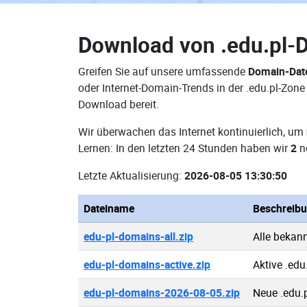
Download von
.edu.pl-
Greifen Sie auf unsere umfassende
Domain-Date
oder Internet-Domain-Trends in der .edu.pl-Zon
Download bereit.
Wir überwachen das Internet kontinuierlich, um
Lernen: In den letzten 24 Stunden haben wir
2
ne
Letzte Aktualisierung:
2026-08-05 13:30:50
Dateiname
Beschreib
edu-pl-domains-all.zip
Alle bekan
edu-pl-domains-active.zip
Aktive .ed
edu-pl-domains-2026-08-05.zip
Neue .edu.