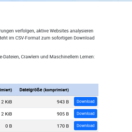
rungen verfolgen, aktive Websites analysieren
d steht im CSV-Format zum sofortigen Download
e-Dateien, Crawlern und Maschinellem Lernen:
Dateigröße
miert)
(komprimiert)
2 KiB
943 B
Download
2 KiB
905 B
Download
0 B
170 B
Download