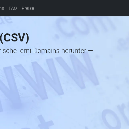
ns
FAQ
Preise
 (CSV)
orische .erni-Domains herunter —