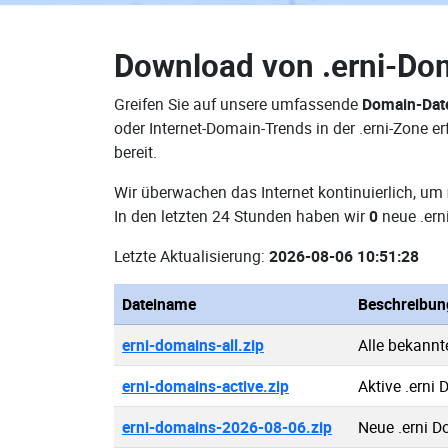
Download von
.erni-Do
Greifen Sie auf unsere umfassende
Domain-Date
oder Internet-Domain-Trends in der .erni-Zone 
bereit.
Wir überwachen das Internet kontinuierlich, um
In den letzten 24 Stunden haben wir
0
neue .ern
Letzte Aktualisierung:
2026-08-06 10:51:28
Dateiname
Beschreibun
erni-domains-all.zip
Alle bekannt
erni-domains-active.zip
Aktive .erni
erni-domains-2026-08-06.zip
Neue .erni 