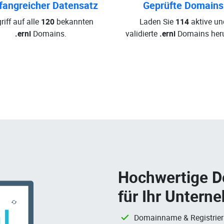
angreicher Datensatz
Geprüfte Domains
riff auf alle
120
bekannten
Laden Sie
114
aktive un
.erni
Domains.
validierte
.erni
Domains heru
Hochwertige 
für Ihr Untern
Domainname & Registrie