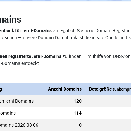
mains
nbank für .erni-Domains
zu. Egal ob Sie neue Domain-Registrie
erforschen — unsere Domain-Datenbank ist die ideale Quelle un
neu registrierte .erni-Domains
zu finden — mithilfe von DNS-Zon
i-Domains entdeckt.
g
Anzahl Domains
Dateigröße
(unkompri
en .erni Domains
120
 Domains
114
Domains 2026-08-06
0