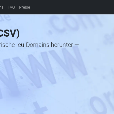
ns
FAQ
Preise
(CSV)
orische .eu-Domains herunter —