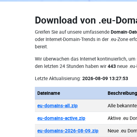
Download von
.eu-Dom
Greifen Sie auf unsere umfassende
Domain-Dat
oder Internet-Domain-Trends in der .eu-Zone e
bereit.
Wir überwachen das Internet kontinuierlich, um
den letzten 24 Stunden haben wir
443
neue .eu-
Letzte Aktualisierung:
2026-08-09 13:27:53
Dateiname
Beschreibun
eu-domains-all.zip
Alle bekannt
eu-domains-active.zip
Aktive .eu D
eu-domains-2026-08-09.zip
Neue .eu Dom