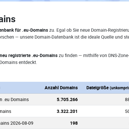
ains
enbank für .eu-Domains
zu. Egal ob Sie neue Domain-Registrieru
rforschen — unsere Domain-Datenbank ist die ideale Quelle und 
neu registrierte .eu-Domains
zu finden — mithilfe von DNS-Zone
Domains entdeckt.
g
Anzahl Domains
Dateigröße
(unkompri
en .eu Domains
5.705.266
8
omains
3.322.201
5
ains 2026-08-09
198