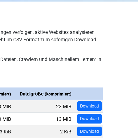
ngen verfolgen, aktive Websites analysieren
steht im CSV-Format zum sofortigen Download
-Dateien, Crawlern und Maschinellem Lernen: In
Dateigröße
miert)
(komprimiert)
8 MiB
22 MiB
Download
0 MiB
13 MiB
Download
3 KiB
2 KiB
Download