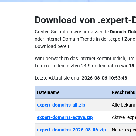
Download von
.expert-
Greifen Sie auf unsere umfassende
Domain-Date
oder Internet-Domain-Trends in der .expert-Zon
Download bereit.
Wir überwachen das Internet kontinuierlich, um
Lernen: In den letzten 24 Stunden haben wir
15
Letzte Aktualisierung:
2026-08-06 10:53:43
Dateiname
Beschreib
expert-domains-all.zip
Alle bekan
expert-domains-active.zip
Aktive .ex
expert-domains-2026-08-06.zip
Neue .expe