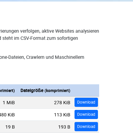
ierungen verfolgen, aktive Websites analysieren
nd steht im CSV-Format zum sofortigen
Zone-Dateien, Crawlern und Maschinellem
Dateigröße
rimiert)
(komprimiert)
1 MiB
278 KiB
Download
480 KiB
113 KiB
Download
19 B
193 B
Download