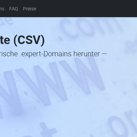
ns
FAQ
Preise
te (CSV)
orische .expert-Domains herunter —