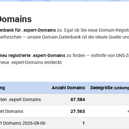
Domains
nbank für .expert-Domains
zu. Egal ob Sie neue Domain-Registr
e erforschen — unsere Domain-Datenbank ist die ideale Quelle u
neu registrierte .expert-Domains
zu finden — mithilfe von DNS-
neue .expert-Domains entdeckt.
ung
Anzahl Domains
Dateigröße
(unkomp
nten .expert Domains
67.584
pert Domains
27.563
rt Domains 2026-08-06
1