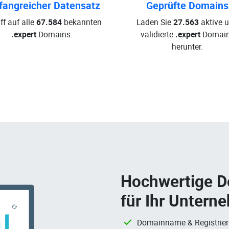
angreicher Datensatz
Geprüfte Domains
ff auf alle
67.584
bekannten
Laden Sie
27.563
aktive 
.expert
Domains.
validierte
.expert
Domai
herunter.
Hochwertige 
für Ihr Untern
Domainname & Registrie