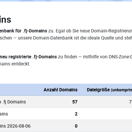
ins
nbank für .fj-Domains
zu. Egal ob Sie neue Domain-Registrierun
forschen — unsere Domain-Datenbank ist die ideale Quelle und s
neu registrierte .fj-Domains
zu finden — mithilfe von DNS-Zone-
mains entdeckt.
Anzahl Domains
Dateigröße
(unkomprim
n .fj Domains
57
7
ains
2
ins 2026-08-06
0