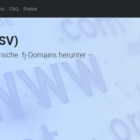
ns
FAQ
Preise
CSV)
rische .fj-Domains herunter —