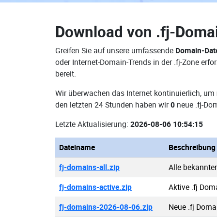
Download von
.fj-Doma
Greifen Sie auf unsere umfassende
Domain-Date
oder Internet-Domain-Trends in der .fj-Zone er
bereit.
Wir überwachen das Internet kontinuierlich, um
den letzten 24 Stunden haben wir
0
neue .fj-Do
Letzte Aktualisierung:
2026-08-06 10:54:15
Dateiname
Beschreibung
fj-domains-all.zip
Alle bekannte
fj-domains-active.zip
Aktive .fj Dom
fj-domains-2026-08-06.zip
Neue .fj Doma