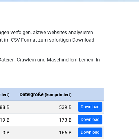
gen verfolgen, aktive Websites analysieren
teht im CSV-Format zum sofortigen Download
Dateien, Crawlern und Maschinellem Lernen: In
Dateigröße
iert)
(komprimiert)
88 B
539 B
Download
19 B
173 B
Download
0 B
166 B
Download