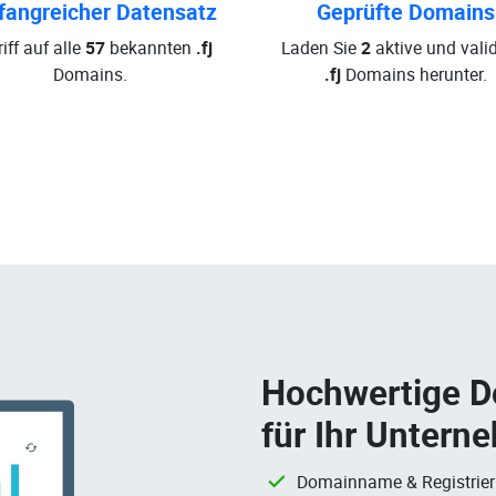
angreicher Datensatz
Geprüfte Domains
iff auf alle
57
bekannten
.fj
Laden Sie
2
aktive und valid
Domains.
.fj
Domains herunter.
Hochwertige 
für Ihr Untern
Domainname & Registrie