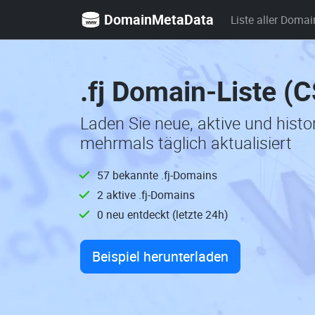
DomainMetaData
Liste aller Domai
.fj Domain-Liste (
Laden Sie neue, aktive und histo
mehrmals täglich aktualisiert
57 bekannte .fj-Domains
2 aktive .fj-Domains
0 neu entdeckt (letzte 24h)
Beispiel herunterladen