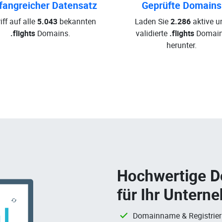
angreicher Datensatz
Geprüfte Domains
iff auf alle
5.043
bekannten
Laden Sie
2.286
aktive u
.flights
Domains.
validierte
.flights
Domai
herunter.
Hochwertige 
für Ihr Untern
Domainname & Registrie