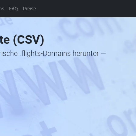
ns
FAQ
Preise
ste (CSV)
rische .flights-Domains herunter —