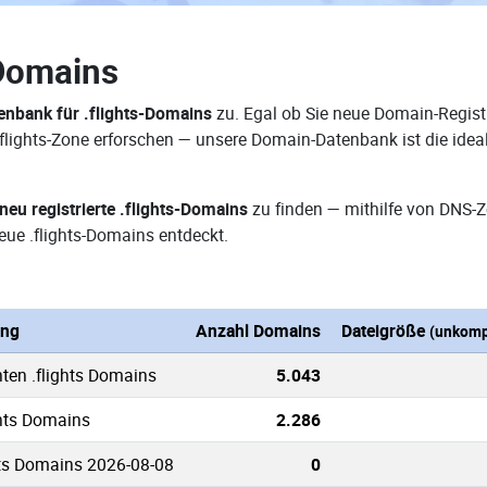
-Domains
nbank für .flights-Domains
zu. Egal ob Sie neue Domain-Registr
 .flights-Zone erforschen — unsere Domain-Datenbank ist die id
neu registrierte .flights-Domains
zu finden — mithilfe von DNS-
ue .flights-Domains entdeckt.
ung
Anzahl Domains
Dateigröße
(unkomp
nten .flights Domains
5.043
ghts Domains
2.286
hts Domains 2026-08-08
0