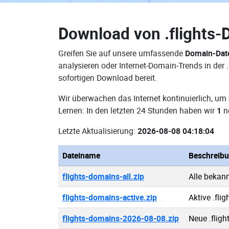
Download von
.flights
Greifen Sie auf unsere umfassende
Domain-Date
analysieren oder Internet-Domain-Trends in der
sofortigen Download bereit.
Wir überwachen das Internet kontinuierlich, um
Lernen: In den letzten 24 Stunden haben wir
1
ne
Letzte Aktualisierung:
2026-08-08 04:18:04
Dateiname
Beschreib
flights-domains-all.zip
Alle bekan
flights-domains-active.zip
Aktive .fli
flights-domains-2026-08-08.zip
Neue .flig