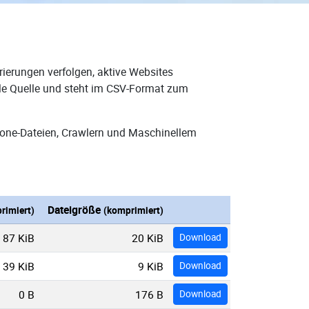
ierungen verfolgen, aktive Websites
eale Quelle und steht im CSV-Format zum
Zone-Dateien, Crawlern und Maschinellem
Dateigröße
rimiert)
(komprimiert)
87 KiB
20 KiB
Download
39 KiB
9 KiB
Download
0 B
176 B
Download