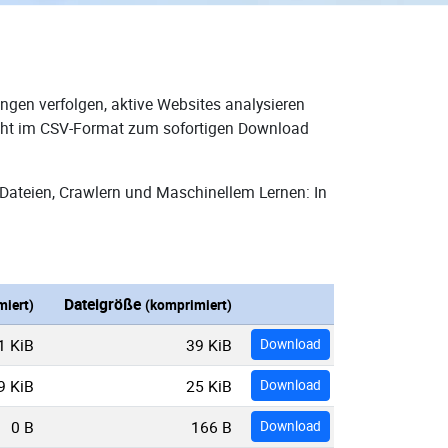
ngen verfolgen, aktive Websites analysieren
steht im CSV-Format zum sofortigen Download
Dateien, Crawlern und Maschinellem Lernen: In
Dateigröße
iert)
(komprimiert)
1 KiB
39 KiB
Download
9 KiB
25 KiB
Download
0 B
166 B
Download