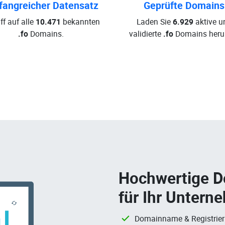
angreicher Datensatz
Geprüfte Domains
ff auf alle
10.471
bekannten
Laden Sie
6.929
aktive u
.fo
Domains.
validierte
.fo
Domains herun
Hochwertige 
für Ihr Untern
Domainname & Registrie