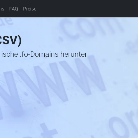
ns
FAQ
Preise
CSV)
orische .fo-Domains herunter —