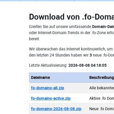
Download von
.fo-Dom
Greifen Sie auf unsere umfassende
Domain-Dat
oder Internet-Domain-Trends in der .fo-Zone e
bereit.
Wir überwachen das Internet kontinuierlich, um
den letzten 24 Stunden haben wir
3
neue .fo-Do
Letzte Aktualisierung:
2026-08-08 04:18:05
Dateiname
Beschreibung
fo-domains-all.zip
Alle bekannte
fo-domains-active.zip
Aktive .fo Do
fo-domains-2026-08-08.zip
Neue .fo Dom