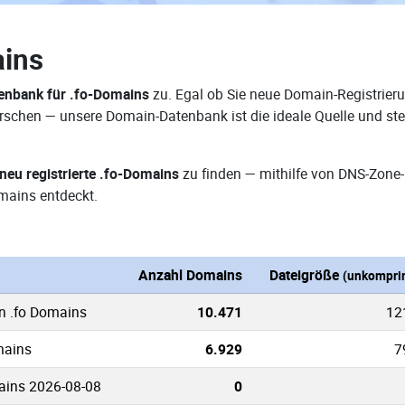
ains
enbank für .fo-Domains
zu. Egal ob Sie neue Domain-Registrieru
rforschen — unsere Domain-Datenbank ist die ideale Quelle und 
neu registrierte .fo-Domains
zu finden — mithilfe von DNS-Zone-
mains entdeckt.
Anzahl Domains
Dateigröße
(unkomprim
n .fo Domains
10.471
12
mains
6.929
7
ains 2026-08-08
0