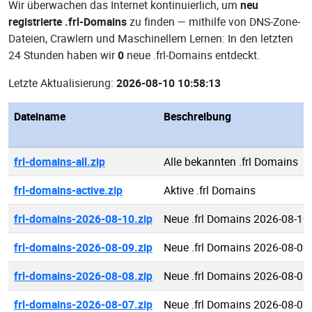
Wir überwachen das Internet kontinuierlich, um
neu
registrierte .frl-Domains
zu finden — mithilfe von DNS-Zone-
Dateien, Crawlern und Maschinellem Lernen: In den letzten
24 Stunden haben wir
0
neue .frl-Domains entdeckt.
Letzte Aktualisierung:
2026-08-10 10:58:13
Dateiname
Beschreibung
frl-domains-all.zip
Alle bekannten .frl Domains
frl-domains-active.zip
Aktive .frl Domains
frl-domains-2026-08-10.zip
Neue .frl Domains 2026-08-10
frl-domains-2026-08-09.zip
Neue .frl Domains 2026-08-09
frl-domains-2026-08-08.zip
Neue .frl Domains 2026-08-08
frl-domains-2026-08-07.zip
Neue .frl Domains 2026-08-07