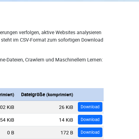
erungen verfolgen, aktive Websites analysieren
nd steht im CSV-Format zum sofortigen Download
one-Dateien, Crawlern und Maschinellem Lernen:
Dateigröße
imiert)
(komprimiert)
02 KiB
26 KiB
Download
54 KiB
14 KiB
Download
0 B
172 B
Download