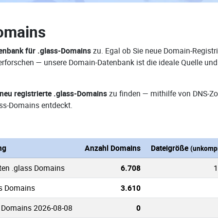
omains
nbank für .glass-Domains
zu. Egal ob Sie neue Domain-Registri
e erforschen — unsere Domain-Datenbank ist die ideale Quelle u
neu registrierte .glass-Domains
zu finden — mithilfe von DNS-Z
ss-Domains entdeckt.
ng
Anzahl Domains
Dateigröße
(unkompr
ten .glass Domains
6.708
1
ss Domains
3.610
s Domains 2026-08-08
0