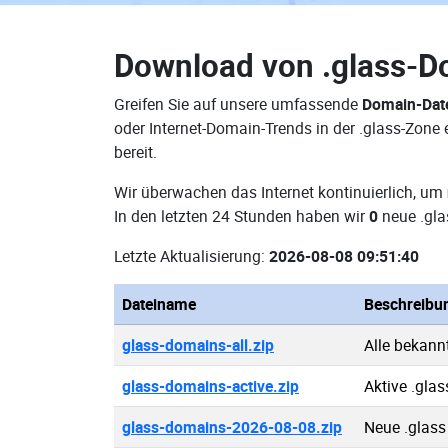
Download von
.glass-D
Greifen Sie auf unsere umfassende
Domain-Date
oder Internet-Domain-Trends in der .glass-Zon
bereit.
Wir überwachen das Internet kontinuierlich, um
In den letzten 24 Stunden haben wir
0
neue .gla
Letzte Aktualisierung:
2026-08-08 09:51:40
Dateiname
Beschreibu
glass-domains-all.zip
Alle bekann
glass-domains-active.zip
Aktive .gla
glass-domains-2026-08-08.zip
Neue .glas