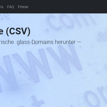
ns
FAQ
Preise
e (CSV)
orische .glass-Domains herunter —