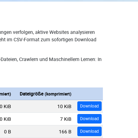
ngen verfolgen, aktive Websites analysieren
steht im CSV-Format zum sofortigen Download
-Dateien, Crawlern und Maschinellem Lernen: In
Dateigröße
miert)
(komprimiert)
0 KiB
10 KiB
Download
0 KiB
7 KiB
Download
0 B
166 B
Download