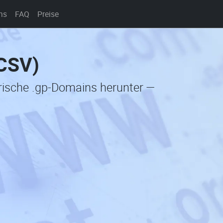
ns
FAQ
Preise
(CSV)
orische .gp-Domains herunter —