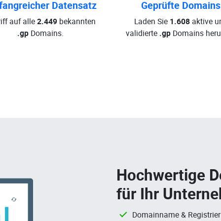
angreicher Datensatz
Geprüfte Domains
iff auf alle
2.449
bekannten
Laden Sie
1.608
aktive u
.gp
Domains.
validierte
.gp
Domains herun
Hochwertige 
für Ihr Untern
Domainname & Registrie