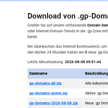
Download von
.gp-Dom
Greifen Sie auf unsere umfassende
Domain-Dat
oder Internet-Domain-Trends in der .gp-Zone e
bereit.
Wir überwachen das Internet kontinuierlich, um
den letzten 24 Stunden haben wir
0
neue .gp-Do
Letzte Aktualisierung:
2026-08-08 09:51:44
Dateiname
Beschreibun
gp-domains-all.zip
Alle bekannt
gp-domains-active.zip
Aktive .gp D
gp-domains-2026-08-08.zip
Neue .gp Dom