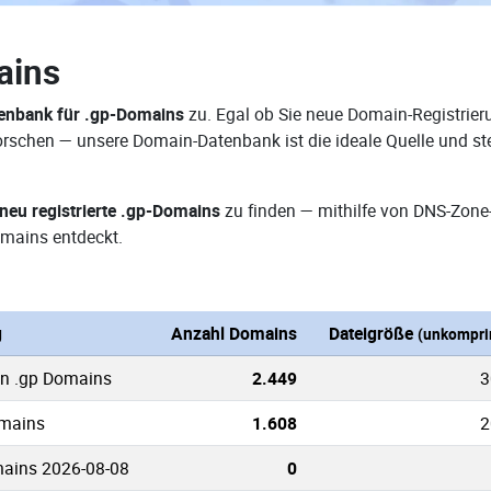
ains
enbank für .gp-Domains
zu. Egal ob Sie neue Domain-Registrieru
rforschen — unsere Domain-Datenbank ist die ideale Quelle und 
neu registrierte .gp-Domains
zu finden — mithilfe von DNS-Zone
mains entdeckt.
g
Anzahl Domains
Dateigröße
(unkompri
en .gp Domains
2.449
3
omains
1.608
2
ains 2026-08-08
0