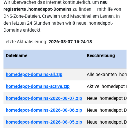
Wir überwachen das Internet kontinuierlich, um
neu
registrierte .homedepot-Domains
zu finden — mithilfe von
DNS-Zone-Dateien, Crawlern und Maschinellem Lernen: In
den letzten 24 Stunden haben wir
0
neue .homedepot-
Domains entdeckt.
Letzte Aktualisierung:
2026-08-07 16:24:13
Dateiname
Beschreibung
homedepot-domains-all.zip
Alle bekannten .ho
homedepot-domains-active.zip
Aktive .homedepot 
homedepot-domains-2026-08-07.zip
Neue .homedepot Do
homedepot-domains-2026-08-06.zip
Neue .homedepot Do
homedepot-domains-2026-08-05.zip
Neue .homedepot Do