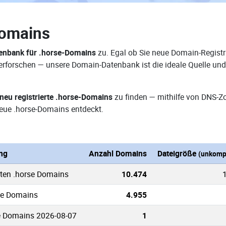
Domains
enbank für .horse-Domains
zu. Egal ob Sie neue Domain-Registr
e erforschen — unsere Domain-Datenbank ist die ideale Quelle u
neu registrierte .horse-Domains
zu finden — mithilfe von DNS-Z
eue .horse-Domains entdeckt.
ng
Anzahl Domains
Dateigröße
(unkompr
nten .horse Domains
10.474
rse Domains
4.955
e Domains 2026-08-07
1