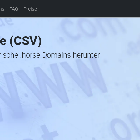
ns
FAQ
Preise
te (CSV)
orische .horse-Domains herunter —