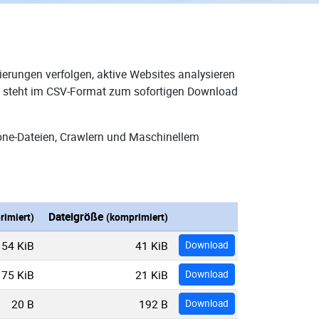
ierungen verfolgen, aktive Websites analysieren
nd steht im CSV-Format zum sofortigen Download
one-Dateien, Crawlern und Maschinellem
Dateigröße
imiert)
(komprimiert)
154 KiB
41 KiB
Download
75 KiB
21 KiB
Download
20 B
192 B
Download