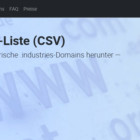
ns
FAQ
Preise
-Liste (CSV)
orische .industries-Domains herunter —