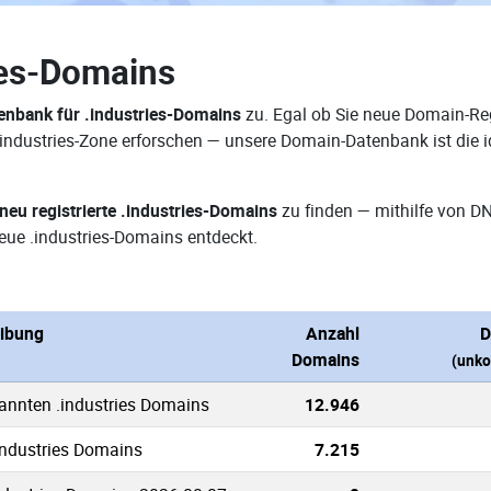
ies-Domains
nbank für .industries-Domains
zu. Egal ob Sie neue Domain-Reg
 .industries-Zone erforschen — unsere Domain-Datenbank ist die
neu registrierte .industries-Domains
zu finden — mithilfe von D
ue .industries-Domains entdeckt.
ibung
Anzahl
D
Domains
(unko
kannten .industries Domains
12.946
.industries Domains
7.215