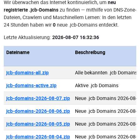
Wir überwachen das Internet kontinuierlich, um
neu
registrierte .jcb-Domains
zu finden — mithilfe von DNS-Zone-
Dateien, Crawlern und Maschinellem Lernen: In den letzten
24 Stunden haben wir
0
neue .jcb-Domains entdeckt.
Letzte Aktualisierung:
2026-08-07 16:32:36
Dateiname
Beschreibung
jcb-domains-all.zip
Alle bekannten .jcb Domains
jcb-domains-active.zip
Aktive .jcb Domains
jcb-domains-2026-08-07.zip
Neue .jcb Domains 2026-08-
jcb-domains-2026-08-06.zip
Neue .jcb Domains 2026-08-
jcb-domains-2026-08-05.zip
Neue .jcb Domains 2026-08-
jcb-domains-2026-08-04.zip
Neue .jcb Domains 2026-08-