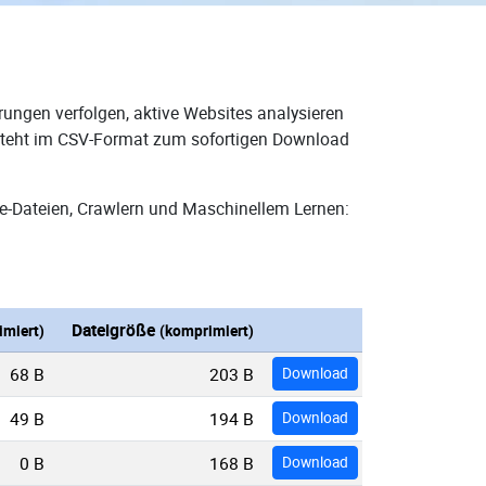
rungen verfolgen, aktive Websites analysieren
d steht im CSV-Format zum sofortigen Download
e-Dateien, Crawlern und Maschinellem Lernen:
Dateigröße
miert)
(komprimiert)
68 B
203 B
Download
49 B
194 B
Download
0 B
168 B
Download