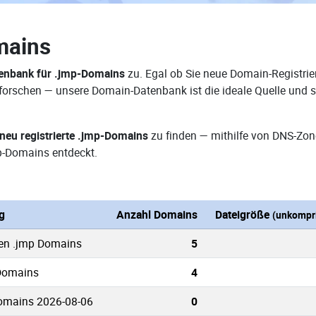
mains
enbank für .jmp-Domains
zu. Egal ob Sie neue Domain-Registrie
erforschen — unsere Domain-Datenbank ist die ideale Quelle un
neu registrierte .jmp-Domains
zu finden — mithilfe von DNS-Zon
-Domains entdeckt.
g
Anzahl Domains
Dateigröße
(unkompri
ten .jmp Domains
5
 Domains
4
omains 2026-08-06
0