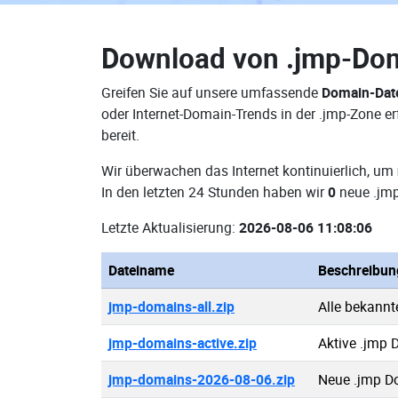
Download von
.jmp-Do
Greifen Sie auf unsere umfassende
Domain-Dat
oder Internet-Domain-Trends in der .jmp-Zone 
bereit.
Wir überwachen das Internet kontinuierlich, um
In den letzten 24 Stunden haben wir
0
neue .jmp
Letzte Aktualisierung:
2026-08-06 11:08:06
Dateiname
Beschreibun
jmp-domains-all.zip
Alle bekann
jmp-domains-active.zip
Aktive .jmp
jmp-domains-2026-08-06.zip
Neue .jmp D