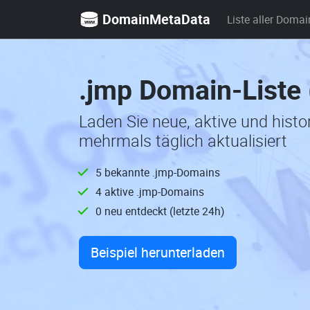
DomainMetaData
Liste aller Domai
.jmp Domain-Liste
Laden Sie neue, aktive und hist
mehrmals täglich aktualisiert
5 bekannte .jmp-Domains
4 aktive .jmp-Domains
0 neu entdeckt (letzte 24h)
Beispiel herunterladen