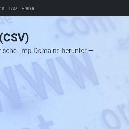
ns
FAQ
Preise
 (CSV)
orische .jmp-Domains herunter —