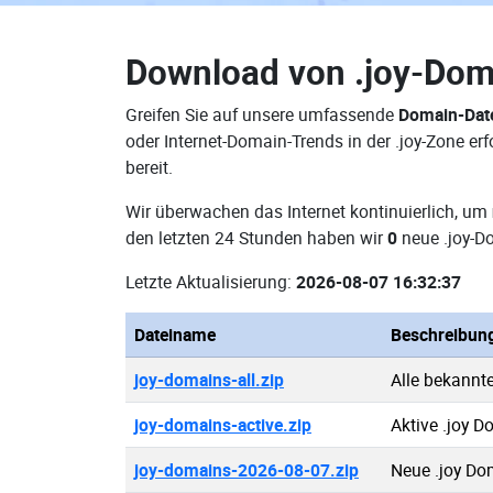
Download von
.joy-Dom
Greifen Sie auf unsere umfassende
Domain-Date
oder Internet-Domain-Trends in der .joy-Zone 
bereit.
Wir überwachen das Internet kontinuierlich, um
den letzten 24 Stunden haben wir
0
neue .joy-D
Letzte Aktualisierung:
2026-08-07 16:32:37
Dateiname
Beschreibun
joy-domains-all.zip
Alle bekannt
joy-domains-active.zip
Aktive .joy 
joy-domains-2026-08-07.zip
Neue .joy Do