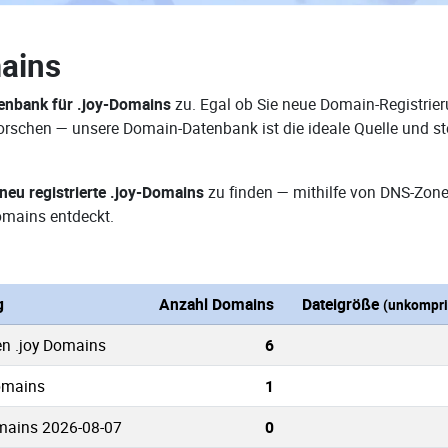
ains
nbank für .joy-Domains
zu. Egal ob Sie neue Domain-Registrier
erforschen — unsere Domain-Datenbank ist die ideale Quelle und
neu registrierte .joy-Domains
zu finden — mithilfe von DNS-Zone
omains entdeckt.
g
Anzahl Domains
Dateigröße
(unkompri
en .joy Domains
6
Domains
1
mains 2026-08-07
0