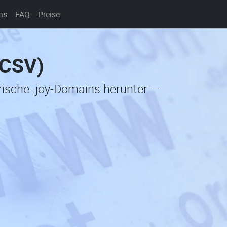
ns
FAQ
Preise
(CSV)
orische .joy-Domains herunter —