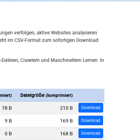
ungen verfolgen, aktive Websites analysieren
 steht im CSV-Format zum sofortigen Download
-Dateien, Crawlern und Maschinellem Lernen: In
Dateigröße
miert)
(komprimiert)
78 B
210 B
Download
9 B
169 B
Download
0 B
168 B
Download