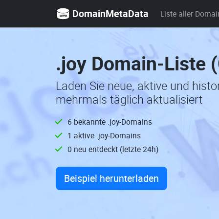
DomainMetaData
Liste aller Domai
.joy Domain-Liste 
Laden Sie neue, aktive und hist
mehrmals täglich aktualisiert
6 bekannte .joy-Domains
1 aktive .joy-Domains
0 neu entdeckt (letzte 24h)
Beispiel herunterladen