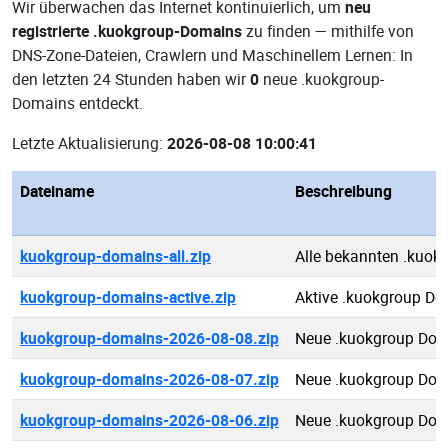
Wir überwachen das Internet kontinuierlich, um
neu
registrierte .kuokgroup-Domains
zu finden — mithilfe von
DNS-Zone-Dateien, Crawlern und Maschinellem Lernen: In
den letzten 24 Stunden haben wir
0
neue .kuokgroup-
Domains entdeckt.
Letzte Aktualisierung:
2026-08-08 10:00:41
Dateiname
Beschreibung
kuokgroup-domains-all.zip
Alle bekannten .kuo
kuokgroup-domains-active.zip
Aktive .kuokgroup D
kuokgroup-domains-2026-08-08.zip
Neue .kuokgroup Dom
kuokgroup-domains-2026-08-07.zip
Neue .kuokgroup Dom
kuokgroup-domains-2026-08-06.zip
Neue .kuokgroup Dom