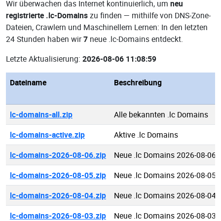
Wir überwachen das Internet kontinuierlich, um
neu
registrierte .lc-Domains
zu finden — mithilfe von DNS-Zone-
Dateien, Crawlern und Maschinellem Lernen: In den letzten
24 Stunden haben wir
7
neue .lc-Domains entdeckt.
Letzte Aktualisierung:
2026-08-06 11:08:59
Dateiname
Beschreibung
lc-domains-all.zip
Alle bekannten .lc Domains
lc-domains-active.zip
Aktive .lc Domains
lc-domains-2026-08-06.zip
Neue .lc Domains 2026-08-06
lc-domains-2026-08-05.zip
Neue .lc Domains 2026-08-05
lc-domains-2026-08-04.zip
Neue .lc Domains 2026-08-04
lc-domains-2026-08-03.zip
Neue .lc Domains 2026-08-03