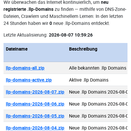
Wir überwachen das Internet kontinuierlich, um
neu
registrierte .llp-Domains
zu finden — mithilfe von DNS-Zone-
Dateien, Crawlern und Maschinellem Lernen: In den letzten
24 Stunden haben wir
0
neue .llp-Domains entdeckt.
Letzte Aktualisierung:
2026-08-07 10:59:26
Dateiname
Beschreibung
llp-domains-all.zip
Alle bekannten .llp Domains
llp-domains-active.zip
Aktive .llp Domains
llp-domains-2026-08-07.zip
Neue .llp Domains 2026-08-07
llp-domains-2026-08-06.zip
Neue .llp Domains 2026-08-06
llp-domains-2026-08-05.zip
Neue .llp Domains 2026-08-05
llp-domains-2026-08-04.zip
Neue .llp Domains 2026-08-04