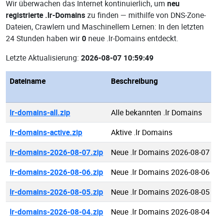
Wir überwachen das Internet kontinuierlich, um
neu
registrierte .lr-Domains
zu finden — mithilfe von DNS-Zone-
Dateien, Crawlern und Maschinellem Lernen: In den letzten
24 Stunden haben wir
0
neue .lr-Domains entdeckt.
Letzte Aktualisierung:
2026-08-07 10:59:49
Dateiname
Beschreibung
lr-domains-all.zip
Alle bekannten .lr Domains
lr-domains-active.zip
Aktive .lr Domains
lr-domains-2026-08-07.zip
Neue .lr Domains 2026-08-07
lr-domains-2026-08-06.zip
Neue .lr Domains 2026-08-06
lr-domains-2026-08-05.zip
Neue .lr Domains 2026-08-05
lr-domains-2026-08-04.zip
Neue .lr Domains 2026-08-04