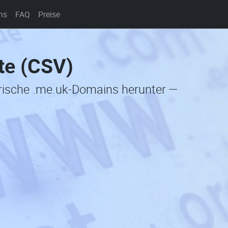
ns
FAQ
Preise
te (CSV)
orische .me.uk-Domains herunter —