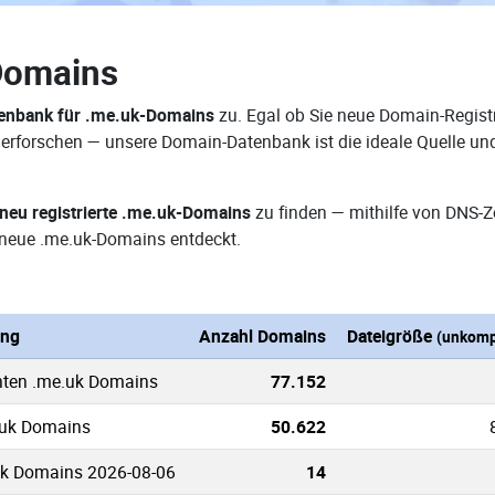
Domains
enbank für .me.uk-Domains
zu. Egal ob Sie neue Domain-Registr
 erforschen — unsere Domain-Datenbank ist die ideale Quelle u
neu registrierte .me.uk-Domains
zu finden — mithilfe von DNS-
neue .me.uk-Domains entdeckt.
ung
Anzahl Domains
Dateigröße
(unkomp
nten .me.uk Domains
77.152
.uk Domains
50.622
uk Domains 2026-08-06
14