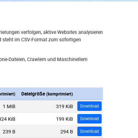
ierungen verfolgen, aktive Websites analysieren
nd steht im CSV-Format zum sofortigen
Zone-Dateien, Crawlern und Maschinellem
Dateigröße
rimiert)
(komprimiert)
1 MiB
319 KiB
Download
824 KiB
199 KiB
Download
239 B
294 B
Download