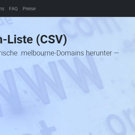
ns
FAQ
Preise
-Liste (CSV)
orische .melbourne-Domains herunter —