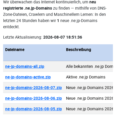
Wir überwachen das Internet kontinuierlich, um
neu
registrierte .ne.jp-Domains
zu finden — mithilfe von DNS-
Zone-Dateien, Crawlern und Maschinellem Lernen: In den
letzten 24 Stunden haben wir
1
neue .ne.jp-Domains
entdeckt.
Letzte Aktualisierung:
2026-08-07 18:51:36
Dateiname
Beschreibung
ne-jp-domains-all.zip
Alle bekannten .ne.jp Doma
ne-jp-domains-active.zip
Aktive .ne.jp Domains
ne-jp-domains-2026-08-07.zip
Neue .ne.jp Domains 2026-
ne-jp-domains-2026-08-06.zip
Neue .ne.jp Domains 2026-
ne-jp-domains-2026-08-05.zip
Neue .ne.jp Domains 2026-