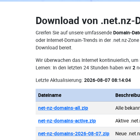
Download von
.net.nz-
Greifen Sie auf unsere umfassende
Domain-Date
oder Internet-Domain-Trends in der .net.nz-Zon
Download bereit.
Wir überwachen das Internet kontinuierlich, um
Lernen: In den letzten 24 Stunden haben wir
2
ne
Letzte Aktualisierung:
2026-08-07 08:14:04
Dateiname
Beschreib
net-nz-domains-all.zip
Alle bekan
net-nz-domains-active.zip
Aktive .ne
net-nz-domains-2026-08-07.zip
Neue .net.