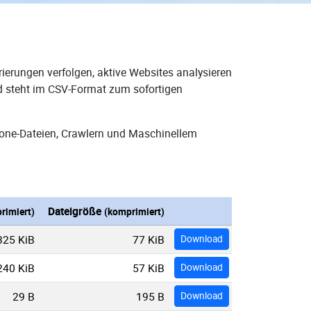
ierungen verfolgen, aktive Websites analysieren
nd steht im CSV-Format zum sofortigen
Zone-Dateien, Crawlern und Maschinellem
Dateigröße
rimiert)
(komprimiert)
325 KiB
77 KiB
Download
240 KiB
57 KiB
Download
29 B
195 B
Download