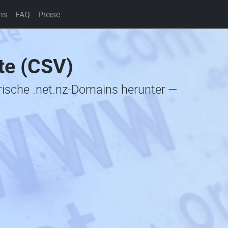
ns
FAQ
Preise
te (CSV)
orische .net.nz-Domains herunter —