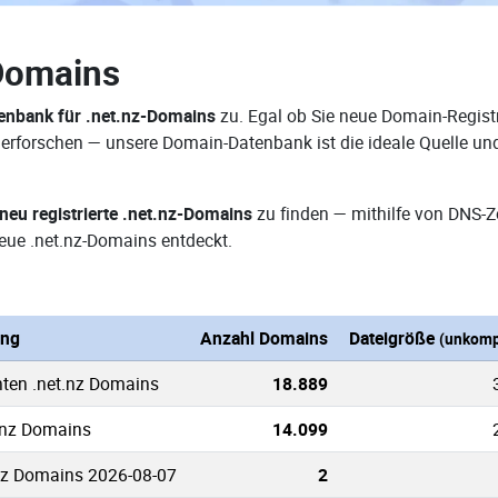
Domains
nbank für .net.nz-Domains
zu. Egal ob Sie neue Domain-Registr
e erforschen — unsere Domain-Datenbank ist die ideale Quelle u
neu registrierte .net.nz-Domains
zu finden — mithilfe von DNS-
ue .net.nz-Domains entdeckt.
ung
Anzahl Domains
Dateigröße
(unkomp
nten .net.nz Domains
18.889
t.nz Domains
14.099
nz Domains 2026-08-07
2