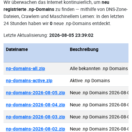
Wir überwachen das Internet kontinuierlich, um
neu
registrierte .np-Domains
zu finden — mithilfe von DNS-Zone-
Dateien, Crawlern und Maschinellem Lernen: In den letzten
24 Stunden haben wir
0
neue .np-Domains entdeckt.
Letzte Aktualisierung:
2026-08-05 23:39:02
Dateiname
Beschreibung
np-domains-all.zip
Alle bekannten .np Domains
np-domains-active.zip
Aktive .np Domains
np-domains-2026-08-05.zip
Neue .np Domains 2026-08-0
np-domains-2026-08-04.zip
Neue .np Domains 2026-08-0
np-domains-2026-08-03.zip
Neue .np Domains 2026-08-0
np-domains-2026-08-02.zip
Neue .np Domains 2026-08-0