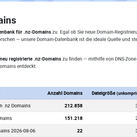
ains
enbank für .nz-Domains
zu. Egal ob Sie neue Domain-Registrieru
rforschen — unsere Domain-Datenbank ist die ideale Quelle und 
neu registrierte .nz-Domains
zu finden — mithilfe von DNS-Zone
omains entdeckt.
g
Anzahl Domains
Dateigröße
(unkompri
en .nz Domains
212.858
omains
151.218
ains 2026-08-06
22