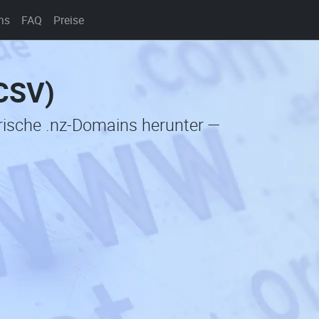
ns
FAQ
Preise
(CSV)
orische .nz-Domains herunter —