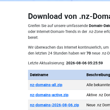
Download von
.nz-Dom
Greifen Sie auf unsere umfassende
Domain-Dat
oder Internet-Domain-Trends in der .nz-Zone e
bereit.
Wir überwachen das Internet kontinuierlich, um
den letzten 24 Stunden haben wir
70
neue .nz-D
Letzte Aktualisierung:
2026-08-06 05:25:59
Dateiname
Beschreibun
nz-domains-all.zip
Alle bekannt
nz-domains-active.zip
Aktive .nz D
nz-domains-2026-08-06.zip
Neue .nz Dom