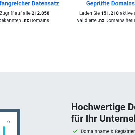
angreicher Datensatz
Geprüfte Domains
Zugriff auf alle
212.858
Laden Sie
151.218
aktive 
bekannten
.nz
Domains.
validierte
.nz
Domains herun
Hochwertige 
für Ihr Untern
Domainname & Registrie