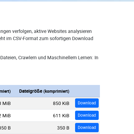
ngen verfolgen, aktive Websites analysieren
steht im CSV-Format zum sofortigen Download
-Dateien, Crawlern und Maschinellem Lernen: In
Dateigröße
miert)
(komprimiert)
3 MiB
850 KiB
Download
2 MiB
611 KiB
Download
350 B
350 B
Download