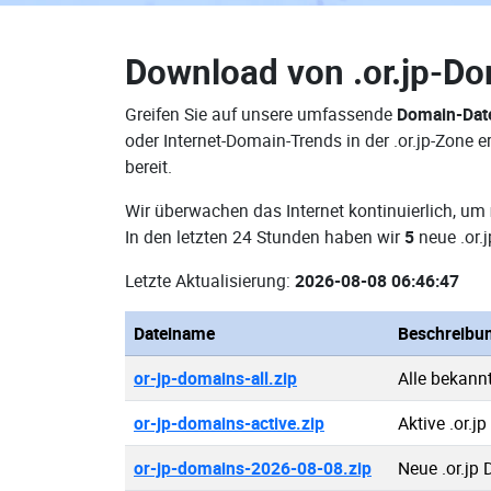
Download von
.or.jp-D
Greifen Sie auf unsere umfassende
Domain-Date
oder Internet-Domain-Trends in der .or.jp-Zone
bereit.
Wir überwachen das Internet kontinuierlich, um
In den letzten 24 Stunden haben wir
5
neue .or.
Letzte Aktualisierung:
2026-08-08 06:46:47
Dateiname
Beschreibu
or-jp-domains-all.zip
Alle bekann
or-jp-domains-active.zip
Aktive .or.j
or-jp-domains-2026-08-08.zip
Neue .or.jp