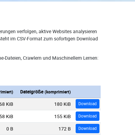
rungen verfolgen, aktive Websites analysieren
d steht im CSV-Format zum sofortigen Download
ne-Dateien, Crawlern und Maschinellem Lernen:
Dateigröße
imiert)
(komprimiert)
68 KiB
180 KiB
Download
58 KiB
155 KiB
Download
0 B
172 B
Download