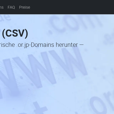
ns
FAQ
Preise
e (CSV)
rische .or.jp-Domains herunter —