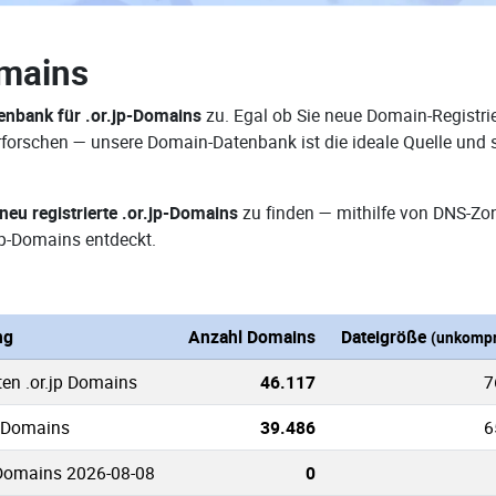
omains
nbank für .or.jp-Domains
zu. Egal ob Sie neue Domain-Registrie
 erforschen — unsere Domain-Datenbank ist die ideale Quelle un
neu registrierte .or.jp-Domains
zu finden — mithilfe von DNS-Zo
jp-Domains entdeckt.
ng
Anzahl Domains
Dateigröße
(unkompr
ten .or.jp Domains
46.117
7
p Domains
39.486
6
 Domains 2026-08-08
0