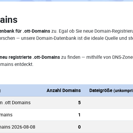
ains
nbank für .ott-Domains
zu. Egal ob Sie neue Domain-Registrier
rforschen — unsere Domain-Datenbank ist die ideale Quelle und
neu registrierte .ott-Domains
zu finden — mithilfe von DNS-Zone
omains entdeckt.
g
Anzahl Domains
Dateigröße
(unkompri
en .ott Domains
5
omains
1
mains 2026-08-08
0