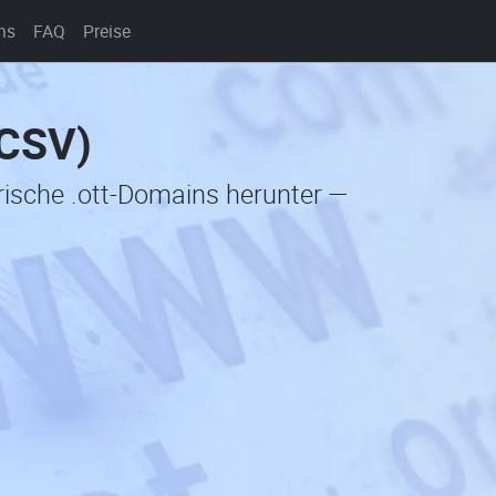
ns
FAQ
Preise
(CSV)
orische .ott-Domains herunter —