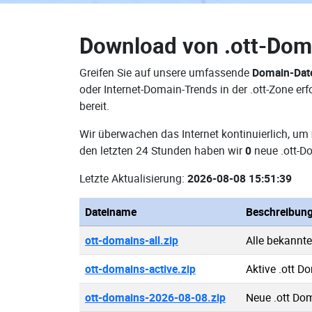
Download von
.ott-Dom
Greifen Sie auf unsere umfassende
Domain-Date
oder Internet-Domain-Trends in der .ott-Zone e
bereit.
Wir überwachen das Internet kontinuierlich, um
den letzten 24 Stunden haben wir
0
neue .ott-D
Letzte Aktualisierung:
2026-08-08 15:51:39
Dateiname
Beschreibun
ott-domains-all.zip
Alle bekannt
ott-domains-active.zip
Aktive .ott D
ott-domains-2026-08-08.zip
Neue .ott Do