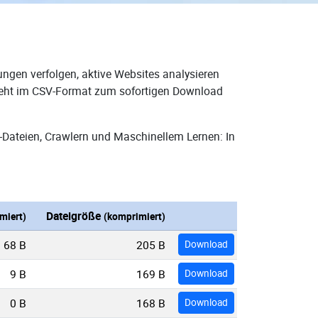
ungen verfolgen, aktive Websites analysieren
 steht im CSV-Format zum sofortigen Download
-Dateien, Crawlern und Maschinellem Lernen: In
Dateigröße
miert)
(komprimiert)
68 B
205 B
Download
9 B
169 B
Download
0 B
168 B
Download