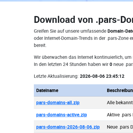
Download von
.pars-D
Greifen Sie auf unsere umfassende
Domain-Dat
oder Internet-Domain-Trends in der .pars-Zone
bereit.
Wir überwachen das Internet kontinuierlich, um
In den letzten 24 Stunden haben wir
0
neue .par
Letzte Aktualisierung:
2026-08-06 23:45:12
Dateiname
Beschreibu
pars-domains-all.zip
Alle bekann
pars-domains-active.zip
Aktive .par
pars-domains-2026-08-06.zip
Neue .pars 