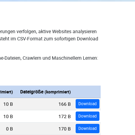
rungen verfolgen, aktive Websites analysieren
d steht im CSV-Format zum sofortigen Download
ne-Dateien, Crawlern und Maschinellem Lernen:
Dateigröße
imiert)
(komprimiert)
10 B
166 B
Download
10 B
172 B
Download
0 B
170 B
Download