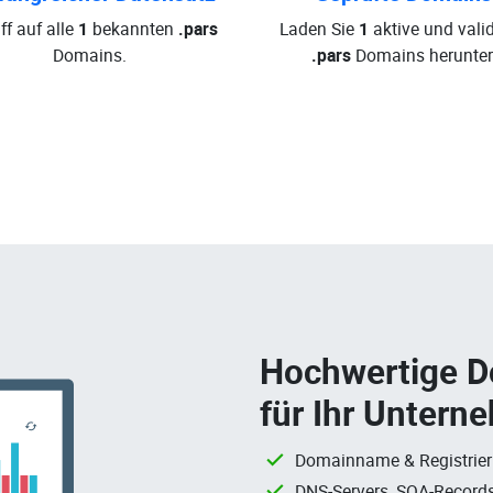
ff auf alle
1
bekannten
.pars
Laden Sie
1
aktive und valid
Domains.
.pars
Domains herunter
Hochwertige 
für Ihr Untern
Domainname & Registrie
DNS-Servers, SOA-Records