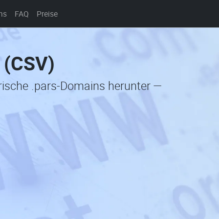
ns
FAQ
Preise
e (CSV)
orische .pars-Domains herunter —