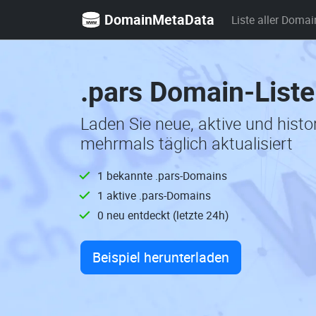
DomainMetaData
Liste aller Domai
.pars Domain-List
Laden Sie neue, aktive und hist
mehrmals täglich aktualisiert
1 bekannte .pars-Domains
1 aktive .pars-Domains
0 neu entdeckt (letzte 24h)
Beispiel herunterladen