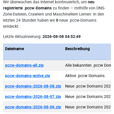
Wir überwachen das Internet kontinuierlich, um
neu
registrierte .pccw-Domains
zu finden — mithilfe von DNS-
Zone-Dateien, Crawlern und Maschinellem Lernen: In den
letzten 24 Stunden haben wir
0
neue .pccw-Domains
entdeckt.
Letzte Aktualisierung:
2026-08-08 04:52:49
Dateiname
Beschreibung
pccw-domains-all.zip
Alle bekannten .pccw Dom
pccw-domains-active.zip
Aktive .pccw Domains
pccw-domains-2026-08-08.zip
Neue .pccw Domains 2026-
pccw-domains-2026-08-07.zip
Neue .pccw Domains 2026-
pccw-domains-2026-08-06.zip
Neue .pccw Domains 2026-