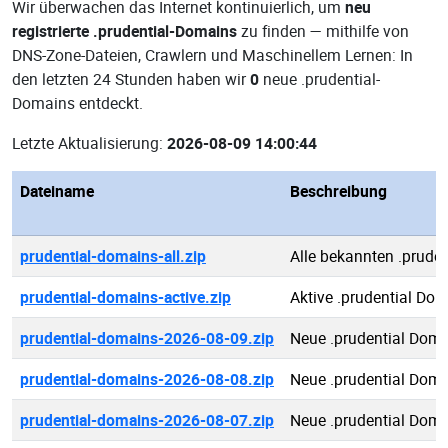
Wir überwachen das Internet kontinuierlich, um
neu
registrierte .prudential-Domains
zu finden — mithilfe von
DNS-Zone-Dateien, Crawlern und Maschinellem Lernen: In
den letzten 24 Stunden haben wir
0
neue .prudential-
Domains entdeckt.
Letzte Aktualisierung:
2026-08-09 14:00:44
Dateiname
Beschreibung
prudential-domains-all.zip
Alle bekannten .prude
prudential-domains-active.zip
Aktive .prudential Do
prudential-domains-2026-08-09.zip
Neue .prudential Dom
prudential-domains-2026-08-08.zip
Neue .prudential Dom
prudential-domains-2026-08-07.zip
Neue .prudential Dom