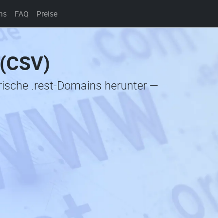
ns
FAQ
Preise
 (CSV)
orische .rest-Domains herunter —