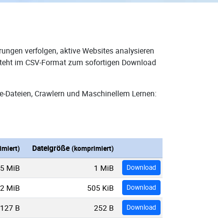
rungen verfolgen, aktive Websites analysieren
d steht im CSV-Format zum sofortigen Download
e-Dateien, Crawlern und Maschinellem Lernen:
Dateigröße
miert)
(komprimiert)
5 MiB
1 MiB
Download
2 MiB
505 KiB
Download
127 B
252 B
Download