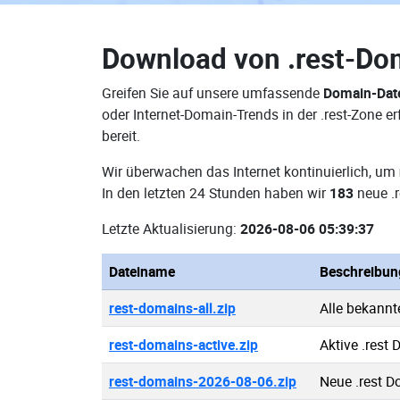
Download von
.rest-Do
Greifen Sie auf unsere umfassende
Domain-Date
oder Internet-Domain-Trends in der .rest-Zone 
bereit.
Wir überwachen das Internet kontinuierlich, um
In den letzten 24 Stunden haben wir
183
neue .r
Letzte Aktualisierung:
2026-08-06 05:39:37
Dateiname
Beschreibun
rest-domains-all.zip
Alle bekannt
rest-domains-active.zip
Aktive .rest
rest-domains-2026-08-06.zip
Neue .rest 