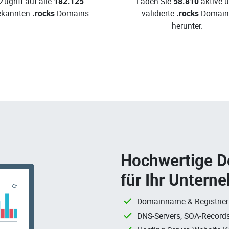
Zugriff auf alle
182.125
Laden Sie
58.810
aktive 
ekannten
.rocks
Domains.
validierte
.rocks
Domain
herunter.
Hochwertige 
für Ihr Untern
Domainname & Registrie
DNS-Servers, SOA-Records