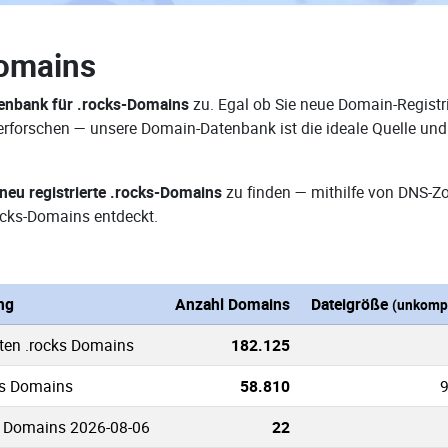
Domains
enbank für .rocks-Domains
zu. Egal ob Sie neue Domain-Registri
e erforschen — unsere Domain-Datenbank ist die ideale Quelle u
neu registrierte .rocks-Domains
zu finden — mithilfe von DNS-Z
cks-Domains entdeckt.
ng
Anzahl Domains
Dateigröße
(unkompr
ten .rocks Domains
182.125
ks Domains
58.810
9
s Domains 2026-08-06
22