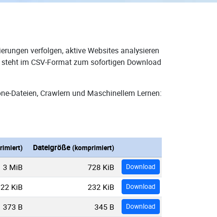
erungen verfolgen, aktive Websites analysieren
nd steht im CSV-Format zum sofortigen Download
one-Dateien, Crawlern und Maschinellem Lernen:
Dateigröße
imiert)
(komprimiert)
3 MiB
728 KiB
Download
22 KiB
232 KiB
Download
373 B
345 B
Download