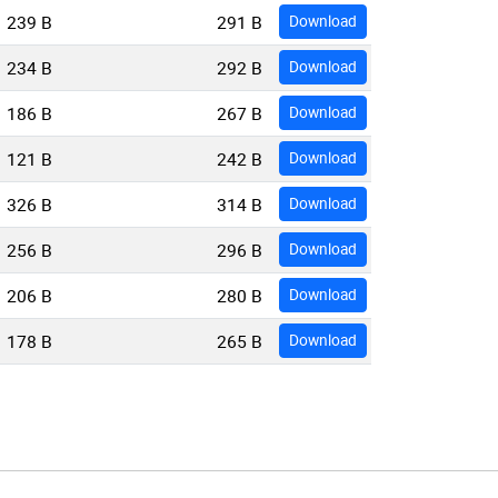
239 B
291 B
Download
234 B
292 B
Download
186 B
267 B
Download
121 B
242 B
Download
326 B
314 B
Download
256 B
296 B
Download
206 B
280 B
Download
178 B
265 B
Download