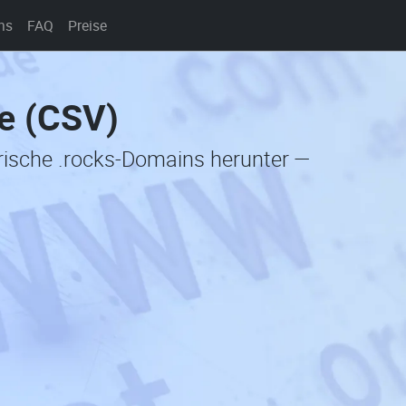
ns
FAQ
Preise
te (CSV)
orische .rocks-Domains herunter —