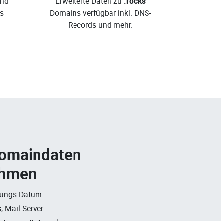
und
Erweiterte Daten zu
.rocks
s
Domains verfügbar inkl. DNS-
Records und mehr.
Domaindaten
ehmen
rungs-Datum
, Mail-Server