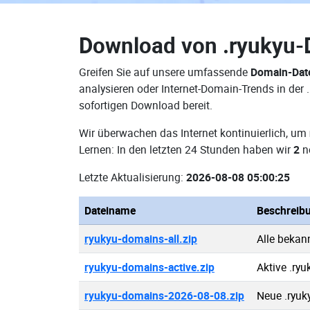
Download von
.ryukyu
Greifen Sie auf unsere umfassende
Domain-Dat
analysieren oder Internet-Domain-Trends in der
sofortigen Download bereit.
Wir überwachen das Internet kontinuierlich, um
Lernen: In den letzten 24 Stunden haben wir
2
n
Letzte Aktualisierung:
2026-08-08 05:00:25
Dateiname
Beschreib
ryukyu-domains-all.zip
Alle bekan
ryukyu-domains-active.zip
Aktive .ry
ryukyu-domains-2026-08-08.zip
Neue .ryu