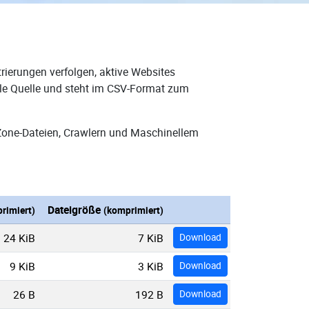
rierungen verfolgen, aktive Websites
ale Quelle und steht im CSV-Format zum
Zone-Dateien, Crawlern und Maschinellem
Dateigröße
rimiert)
(komprimiert)
24 KiB
7 KiB
Download
9 KiB
3 KiB
Download
26 B
192 B
Download