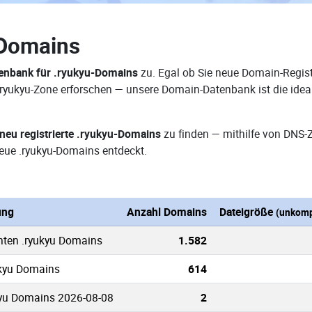
-Domains
enbank für .ryukyu-Domains
zu. Egal ob Sie neue Domain-Regist
 .ryukyu-Zone erforschen — unsere Domain-Datenbank ist die ide
neu registrierte .ryukyu-Domains
zu finden — mithilfe von DNS-
eue .ryukyu-Domains entdeckt.
ung
Anzahl Domains
Dateigröße
(unkomp
nten .ryukyu Domains
1.582
ukyu Domains
614
kyu Domains 2026-08-08
2