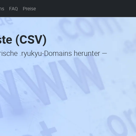
ns
FAQ
Preise
ste (CSV)
orische .ryukyu-Domains herunter —